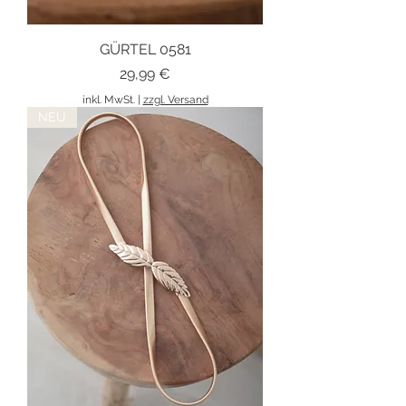
GÜRTEL 0581
Preis
29,99 €
inkl. MwSt.
|
zzgl. Versand
NEU