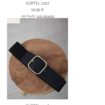
GÜRTEL 0227
Preis
19,99 €
inkl. MwSt.
|
zzgl. Versand
NEU