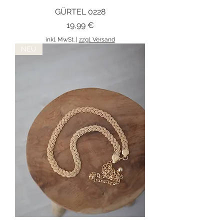
GÜRTEL 0228
Preis
19,99 €
inkl. MwSt.
|
zzgl. Versand
NEU