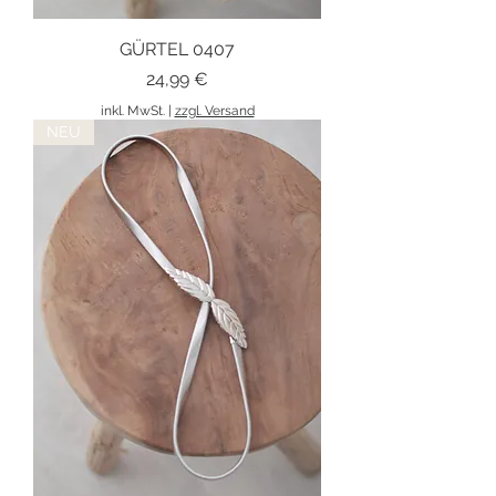
GÜRTEL 0407
Preis
24,99 €
inkl. MwSt.
|
zzgl. Versand
NEU