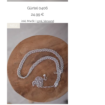
Gürtel 0406
Preis
24,99 €
inkl. MwSt.
|
zzgl. Versand
NEU