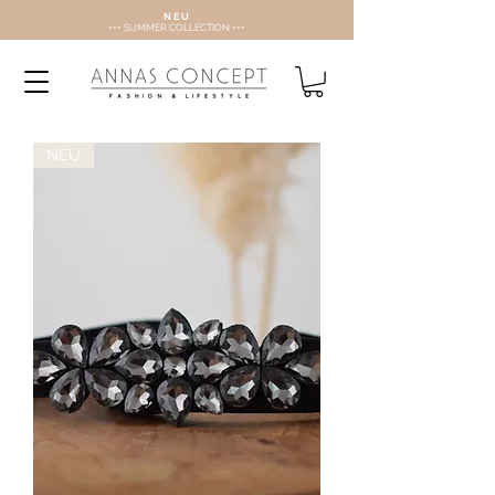
N E U
+++ SUMMER COLLECTION +++
NEU