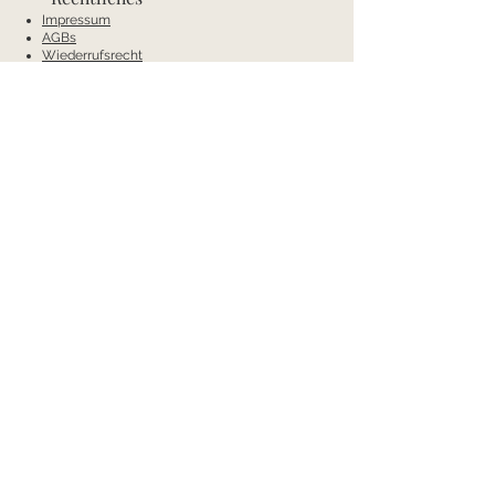
Impressum
AGBs
Wiederrufsrecht
Datenschutz
Zahlung und Versand
Kontakt
Mobil:
+43 66488538404
E-Mail:
annas-conceptstore@gmx.net
Anschrift
Annas Concept
Bad Waltersdorf 236a
8271 Bad Waltersdorf
Österreich
Öffnungszeiten
Mo & Di: Ruhetage
Mi-Fr: 9.00-12:00 Uhr und 14:00-18:00 Uhr
Sa: 9:00-13:00 Uhr
Zahlungsarten
Paypal,
Sofortüberweisung,