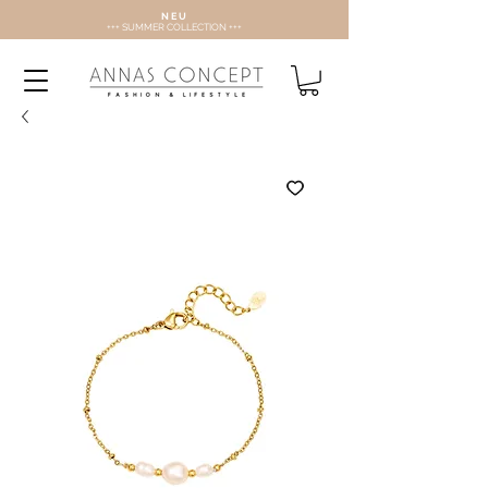
N E U
+++ SUMMER COLLECTION +++