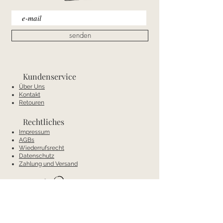
Bitte habe Verständnis, dass Änderungen
ca. 4-7 Werktagen zurückerstattet.
nach dem Versand nicht mehr möglich sind.
senden
Kundenservice
Über Uns
Kontakt
Retouren
Rechtliches
Impressum
AGBs
Wiederrufsrecht
Datenschutz
Zahlung und Versand
Kontakt
Mobil:
+43 66488538404
E-Mail:
annas-conceptstore@gmx.net
Anschrift