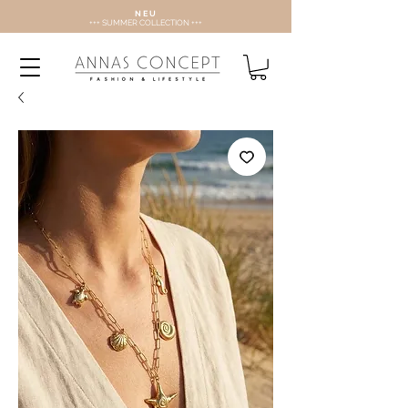
N E U
+++ SUMMER COLLECTION +++