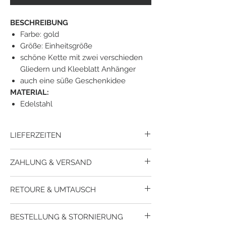
BESCHREIBUNG
Farbe: gold
Größe: Einheitsgröße
schöne Kette mit zwei verschieden
Gliedern und Kleeblatt Anhänger
auch eine süße Geschenkidee
MATERIAL:
Edelstahl
LIEFERZEITEN
Der Versand erfolgt mit mit Dpd.
ZAHLUNG & VERSAND
Lieferzeit
innerhalb
Österreich ca. 1-3
Werktage.
Wie kann ich meine Bestellung bezahlen?
Lieferzeit
nach
Deutschland ca. 3-5
RETOURE & UMTAUSCH
Du kannst bei uns per Paypal, per Kreditkarte
Werktage.
oder per Sofortüberweisung zahlen.
Sollte ein Artikel nicht passen oder deinen
Wie hoch sind die Versandkosten?
BESTELLUNG & STORNIERUNG
Vorstellungen entsprechen, so kannst du
Die Versandkosten betragen in Österreich