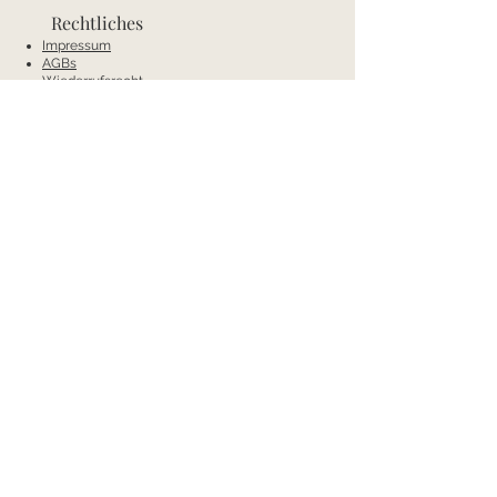
Rechtliches
Impressum
AGBs
Wiederrufsrecht
Datenschutz
Zahlung und Versand
Kontakt
Mobil:
+43 66488538404
E-Mail:
annas-conceptstore@gmx.net
Anschrift
Annas Concept
Bad Waltersdorf 236a
8271 Bad Waltersdorf
Österreich
Öffnungszeiten
Mo & Di: Ruhetage
Mi-Fr: 9.00-12:00 Uhr und 14:00-18:00 Uhr
Sa: 9:00-13:00 Uhr
Zahlungsarten
Paypal,