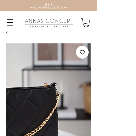
N E U
+++ SUMMER COLLECTION +++