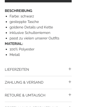
BESCHREIBUNG
Farbe: schwarz
gesteppte Tasche
goldene Details und Kette
inklusive Schulterriemen
passt zu vielen unserer Outfits
MATERIAL:
100% Polyester
Metall
LIEFERZEITEN
Der Versand erfolgt mit mit Dpd.
ZAHLUNG & VERSAND
Lieferzeit
innerhalb
Österreich ca. 1-3
Werktage.
Wie kann ich meine Bestellung bezahlen?
Lieferzeit
nach
Deutschland ca. 3-5
RETOURE & UMTAUSCH
Du kannst bei uns per Paypal, per Kreditkarte
Werktage.
oder per Sofortüberweisung zahlen.
Sollte ein Artikel nicht passen oder deinen
Wie hoch sind die Versandkosten?