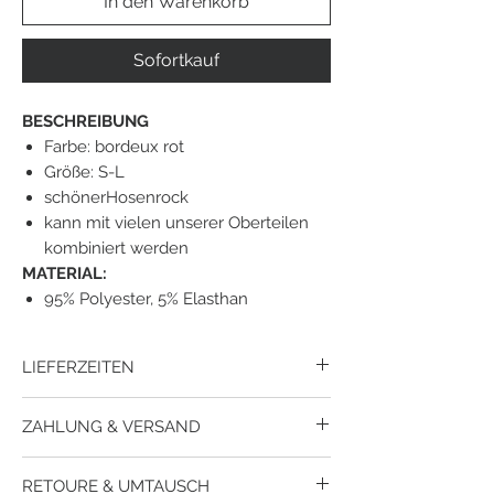
In den Warenkorb
Sofortkauf
BESCHREIBUNG
Farbe: bordeux rot
Größe: S-L
schönerHosenrock
kann mit vielen unserer Oberteilen
kombiniert werden
MATERIAL:
95% Polyester, 5% Elasthan
LIEFERZEITEN
Der Versand erfolgt mit Dpd.
ZAHLUNG & VERSAND
Lieferzeit
innerhalb
Österreich ca. 1-3
Werktage.
Wie kann ich meine Bestellung bezahlen?
Lieferzeit
nach
Deutschland ca. 3-5
RETOURE & UMTAUSCH
Du kannst bei uns per Paypal, per Kreditkarte
Werktage.