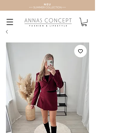
N E U
+++ SUMMER COLLECTION +++