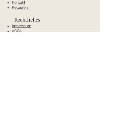
Kontakt
Retouren
Rechtliches
Impressum
AGBs
Wiederrufsrecht
Datenschutz
Zahlung und Versand
Kontakt
Mobil:
+43 66488538404
E-Mail:
annas-conceptstore@gmx.net
Anschrift
Annas Concept
Bad Waltersdorf 236a
8271 Bad Waltersdorf
Österreich
Öffnungszeiten
Mo & Di: Ruhetage
Mi-Fr: 9.00-12:00 Uhr und 14:00-18:00 Uhr
Sa: 9:00-13:00 Uhr