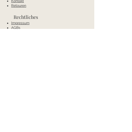
Kontakt
Retouren
Rechtliches
Impressum
AGBs
Wiederrufsrecht
Datenschutz
Zahlung und Versand
Kontakt
Mobil:
+43 66488538404
E-Mail:
annas-conceptstore@gmx.net
Anschrift
Annas Concept
Bad Waltersdorf 236a
8271 Bad Waltersdorf
Österreich
Öffnungszeiten
Mo & Di: Ruhetage
Mi-Fr: 9.00-12:00 Uhr und 14:00-18:00 Uhr
Sa: 9:00-13:00 Uhr