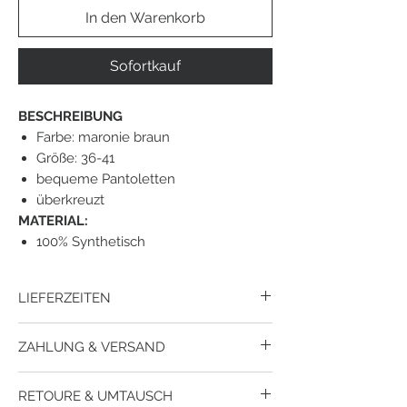
In den Warenkorb
Sofortkauf
BESCHREIBUNG
Farbe: maronie braun
Größe: 36-41
bequeme Pantoletten
überkreuzt
MATERIAL:
100% Synthetisch
LIEFERZEITEN
Der Versand erfolgt mit mit Dpd.
ZAHLUNG & VERSAND
Lieferzeit
innerhalb
Österreich ca. 1-3
Werktage.
Wie kann ich meine Bestellung bezahlen?
Lieferzeit
nach
Deutschland ca. 3-5
RETOURE & UMTAUSCH
Du kannst bei uns per Paypal, per Kreditkarte
Werktage.