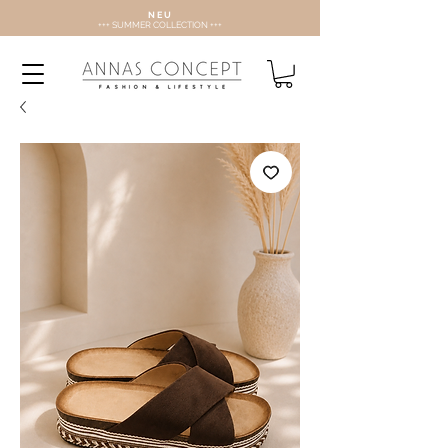
N E U
+++ SUMMER COLLECTION +++