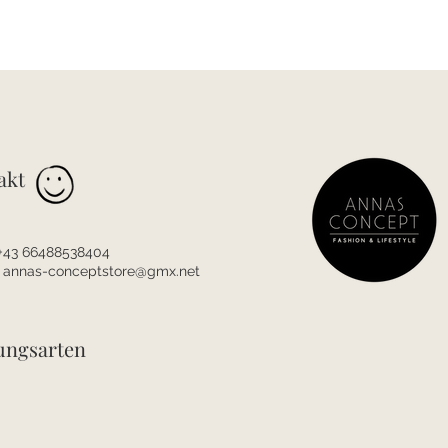
akt
 +43 66488538404
:
annas-conceptstore@gmx.net
ungsarten