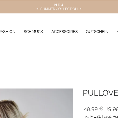
N E U
+++ SUMMER COLLECTION +++
FASHION
SCHMUCK
ACCESSOIRES
GUTSCHEIN
PULLOVE
Stand
 49,99 € 
19,9
inkl. MwSt.
|
zzgl. V