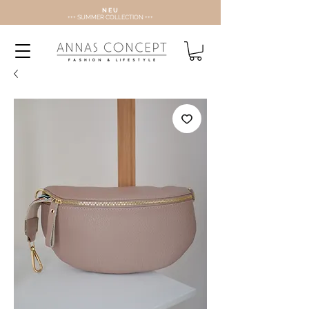
N E U
+++ SUMMER COLLECTION +++