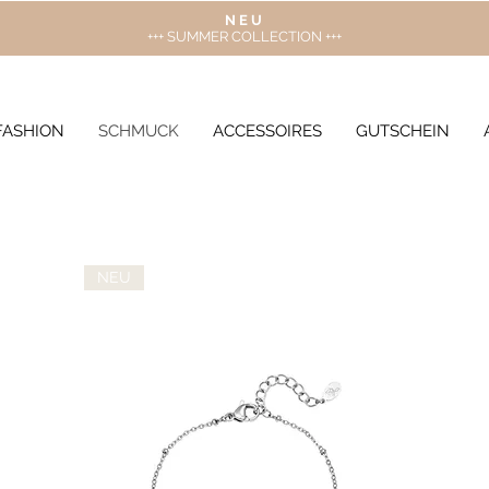
N E U
+++ SUMMER COLLECTION +++
FASHION
SCHMUCK
ACCESSOIRES
GUTSCHEIN
NEU