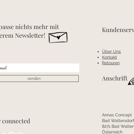
passe nichts mehr mit
Kundenserv
erem Newsletter!
Über Uns
Kontakt
Retouren
Anschrift
senden
Annas Concept
y connected
Bad Waltersdorf
8271 Bad Walter
Österreich