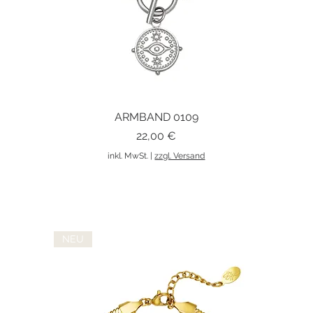
ARMBAND 0109
Schnellansicht
Preis
22,00 €
inkl. MwSt.
|
zzgl. Versand
NEU