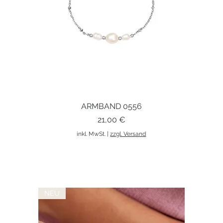
ARMBAND 0556
Schnellansicht
Preis
21,00 €
inkl. MwSt.
|
zzgl. Versand
NEU