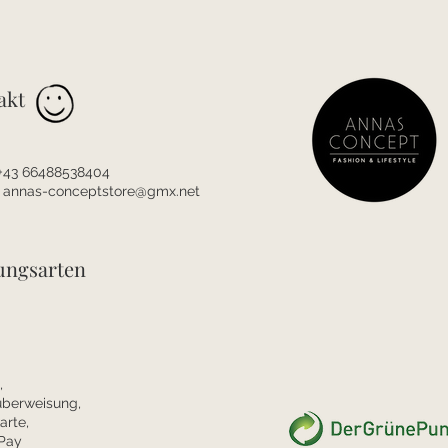
akt
 +43 66488538404
:
annas-conceptstore@gmx.net
ungsarten
,
überweisung,
arte,
Pay