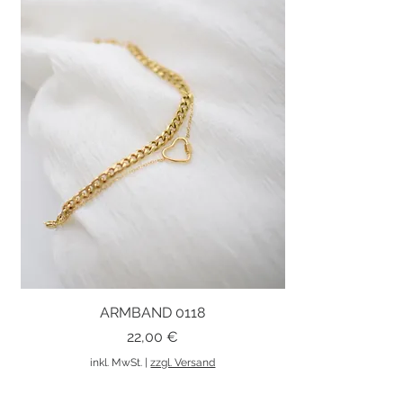
ARMBAND 0118
Schnellansicht
Preis
22,00 €
inkl. MwSt.
|
zzgl. Versand