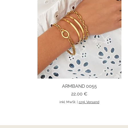
ARMBAND 0055
Schnellansicht
Preis
22,00 €
inkl. MwSt.
|
zzgl. Versand