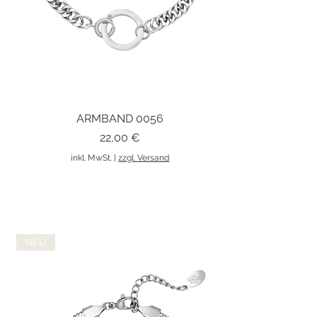
ARMBAND 0056
Schnellansicht
Preis
22,00 €
inkl. MwSt.
|
zzgl. Versand
NEU