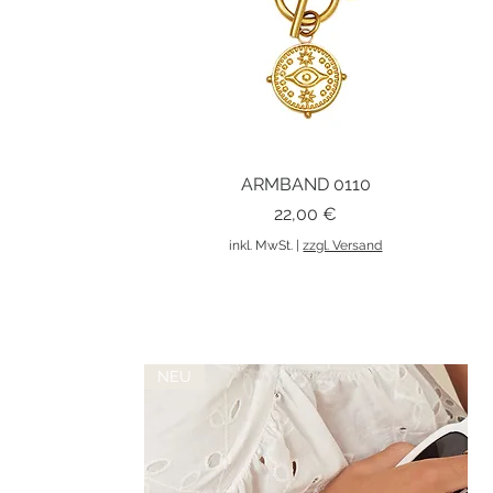
ARMBAND 0110
Schnellansicht
Preis
22,00 €
inkl. MwSt.
|
zzgl. Versand
NEU