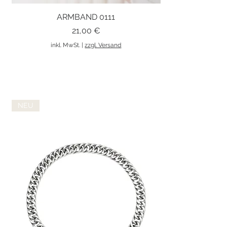
ARMBAND 0111
Schnellansicht
Preis
21,00 €
inkl. MwSt.
|
zzgl. Versand
NEU