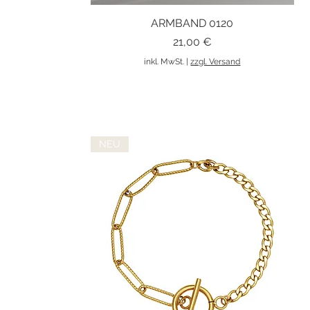
ARMBAND 0120
Schnellansicht
Preis
21,00 €
inkl. MwSt.
|
zzgl. Versand
NEU