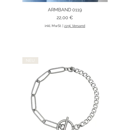
ARMBAND 0119
Schnellansicht
Preis
22,00 €
inkl. MwSt.
|
zzgl. Versand
NEU