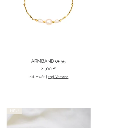
ARMBAND 0555
Schnellansicht
Preis
21,00 €
inkl. MwSt.
|
zzgl. Versand
NEU