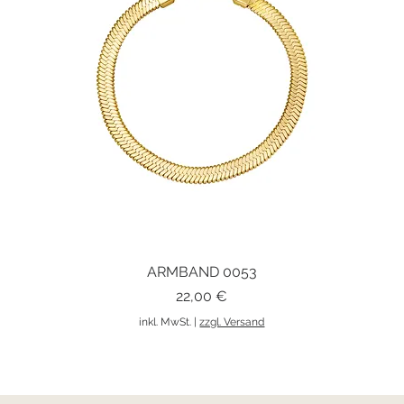
ARMBAND 0053
Schnellansicht
Preis
22,00 €
inkl. MwSt.
|
zzgl. Versand