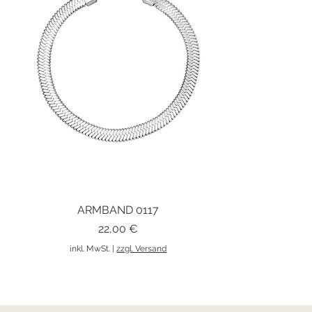
ARMBAND 0117
Schnellansicht
Preis
22,00 €
inkl. MwSt.
|
zzgl. Versand